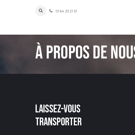
Se rendre au contenu
01 64 33 21 51
À propos de nou
Laissez-vous
transporter