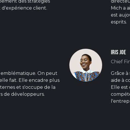
pement des stratégies
directeu
t d'expérience client.
Mich a a
est aujo
esprits.
Iris Joe
Chief Fi
e emblématique. On peut
Grâce à 
elle fait. Elle encadre plus
aide à c
ternes et s'occupe de la
Elle est
s de développeurs.
compéte
l'entrep